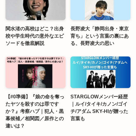
関水渚の高校はどこ？出身
長野凌大「静岡出身・東京
校や学生時代の意外なエピ
育ち」という言葉の裏にあ
ソードを徹底解説
る、長野凌大の思い
【#0準備】『娘の命を奪っ
STARGLOWメンバー経歴
たヤツを殺すのは罪です
｜ルイ/タイキ/カノン/ゴイ
か？』考察ハブ｜犯人・黒
チ/アダム SKY-HIが贈った
幕候補／相関図／原作との
言葉も
違いは？