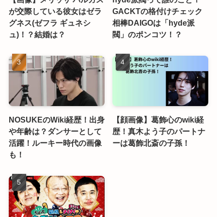
が交際している彼女はゼラ
GACKTの格付けチェック
グネス(ゼフラ ギュネシ
相棒DAIGOは「hyde派
ュ)！？結婚は？
閥」のポンコツ！？
NOSUKEのWiki経歴！出身
【顔画像】葛飾心のwiki経
や年齢は？ダンサーとして
歴！真木よう子のパートナ
活躍！ルーキー時代の画像
ーは葛飾北斎の子孫！
も！