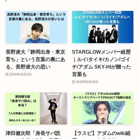
長野凌大「静岡出身・東京
STARGLOWメンバー経歴
育ち」という言葉の裏にあ
｜ルイ/タイキ/カノン/ゴイ
る、長野凌大の思い
チ/アダム SKY-HIが贈った
言葉も
2025年10月4日
2025年9月20日
津田健次郎「身長サバ読
【ラスピ】アダムのwiki経