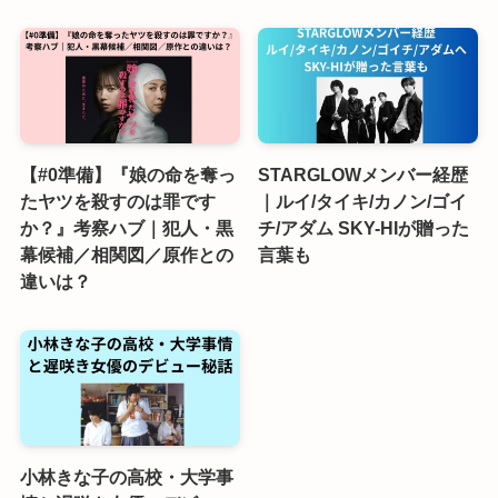
【#0準備】『娘の命を奪っ
STARGLOWメンバー経歴
たヤツを殺すのは罪です
｜ルイ/タイキ/カノン/ゴイ
か？』考察ハブ｜犯人・黒
チ/アダム SKY-HIが贈った
幕候補／相関図／原作との
言葉も
違いは？
小林きな子の高校・大学事