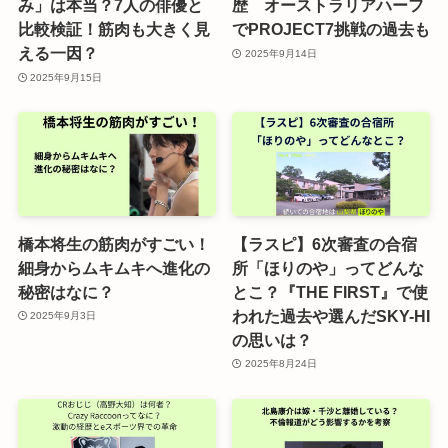
み」は本当？7人の俳優と
歴 オーストラリアハーフ
比較検証！筋肉も大きく見
でPROJECT7挑戦の過去も
える一因？
2025年9月14日
2025年9月15日
橋本将生の筋肉がすごい！
【ラスピ】6次審査の合宿
細身からムキムキへ進化の
所「ほりのや」ってどんな
秘密はなに？
とこ？『THE FIRST』で使
われた過去や選んだSKY-HI
2025年9月3日
の思いは？
2025年8月24日