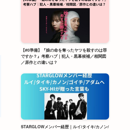
【#0準備】『娘の命を奪ったヤツを殺すのは罪
ですか？』考察ハブ｜犯人・黒幕候補／相関図
／原作との違いは？
STARGLOWメンバー経歴｜ルイ/タイキ/カノン/