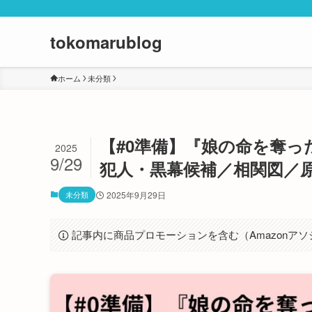
tokomarublog
ホーム
未分類
【#0準備】『娘の命を奪
2025
9/29
犯人・黒幕候補／相関図／
未分類
2025年9月29日
記事内に商品プロモーションを含む（Amazonア