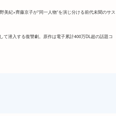
─水野美紀×齊藤京子が”同一人物”を演じ分ける前代未聞のサス
て潜入する復讐劇。原作は電子累計400万DL超の話題コ